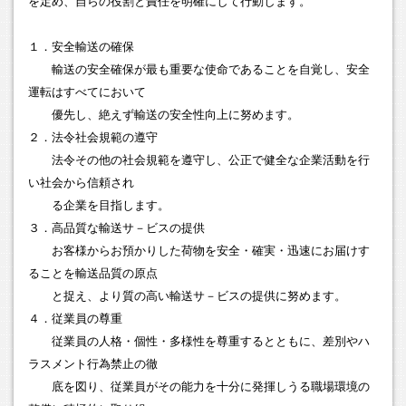
を定め、自らの役割と責任を明確にして行動します。
１．安全輸送の確保
輸送の安全確保が最も重要な使命であることを自覚し、安全
運転はすべてにおいて
優先し、絶えず輸送の安全性向上に努めます。
２．法令社会規範の遵守
法令その他の社会規範を遵守し、公正で健全な企業活動を行
い社会から信頼され
る企業を目指します。
３．高品質な輸送サ－ビスの提供
お客様からお預かりした荷物を安全・確実・迅速にお届けす
ることを輸送品質の原点
と捉え、より質の高い輸送サ－ビスの提供に努めます。
４．従業員の尊重
従業員の人格・個性・多様性を尊重するとともに、差別やハ
ラスメント行為禁止の徹
底を図り、従業員がその能力を十分に発揮しうる職場環境の